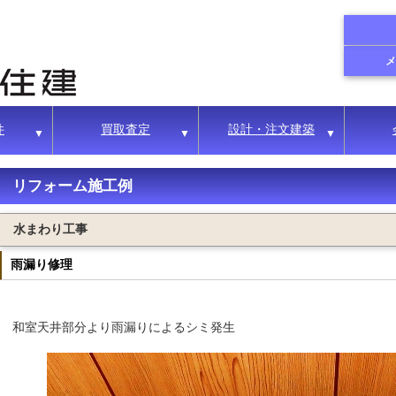
件
買取査定
設計・注文建築
▼
▼
▼
リフォーム施工例
水まわり工事
雨漏り修理
和室天井部分より雨漏りによるシミ発生