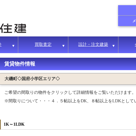
件
買取査定
設計・注文建築
▼
▼
▼
賃貸物件情報
大磯町◇国府小学区エリア◇
ご希望の間取りの物件をクリックして詳細情報をご覧いただけます。
※間取りについて・・・４．５帖以上をDK、８帖以上をLDKとして
1K～1LDK