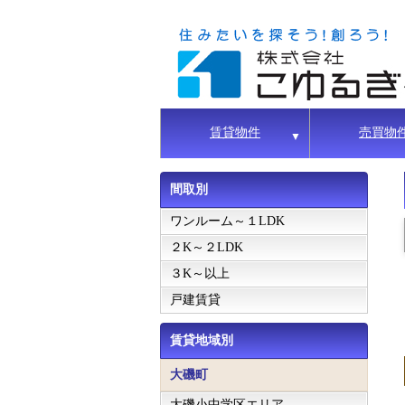
賃貸物件
売買物
▼
間取別
ワンルーム～１LDK
２K～２LDK
３K～以上
戸建賃貸
賃貸地域別
大磯町
大磯小中学区エリア