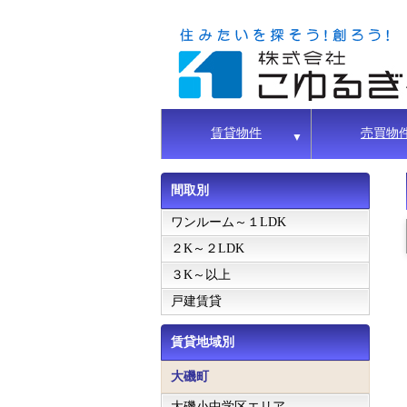
賃貸物件
売買物
▼
間取別
ワンルーム～１LDK
２K～２LDK
３K～以上
戸建賃貸
賃貸地域別
大磯町
大磯小中学区エリア