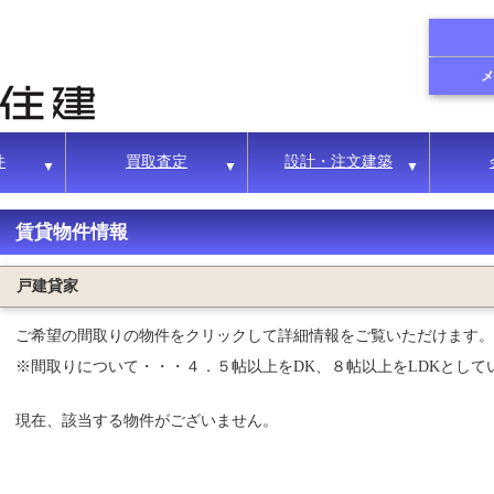
件
買取査定
設計・注文建築
▼
▼
▼
賃貸物件情報
戸建貸家
ご希望の間取りの物件をクリックして詳細情報をご覧いただけます。
※間取りについて・・・４．５帖以上をDK、８帖以上をLDKとして
現在、該当する物件がございません。